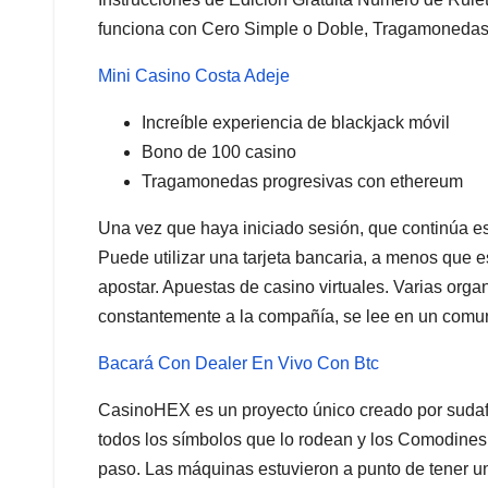
funciona con Cero Simple o Doble, Tragamonedas
Mini Casino Costa Adeje
Increíble experiencia de blackjack móvil
Bono de 100 casino
Tragamonedas progresivas con ethereum
Una vez que haya iniciado sesión, que continúa es
Puede utilizar una tarjeta bancaria, a menos que
apostar. Apuestas de casino virtuales. Varias org
constantemente a la compañía, se lee en un comu
Bacará Con Dealer En Vivo Con Btc
CasinoHEX es un proyecto único creado por sudaf
todos los símbolos que lo rodean y los Comodines 
paso. Las máquinas estuvieron a punto de tener un 