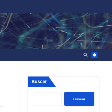
Buscar
Buscar