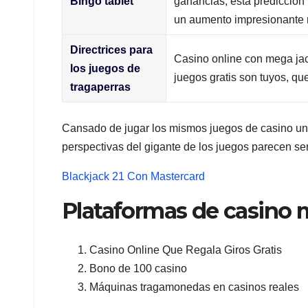
Bingo tablet
ganancias, esta predicción
un aumento impresionante 
Directrices para
Casino online con mega jac
los juegos de
juegos gratis son tuyos, q
tragaperras
Cansado de jugar los mismos juegos de casino un
perspectivas del gigante de los juegos parecen se
Blackjack 21 Con Mastercard
Plataformas de casino 
Casino Online Que Regala Giros Gratis
Bono de 100 casino
Máquinas tragamonedas en casinos reales