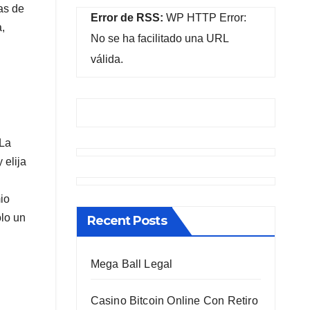
as de
Error de RSS:
WP HTTP Error:
,
No se ha facilitado una URL
válida.
 La
 elija
io
olo un
Recent Posts
Mega Ball Legal
Casino Bitcoin Online Con Retiro