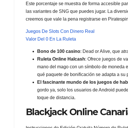
Este porcentaje se muestra de forma accesible par
las variantes de SNG que puedes jugar. La diversi
creemos que vale la pena registrarse en Piratespi
Juegos De Slots Con Dinero Real
Valor Del 0 En La Ruleta
Bono de 100 casino
:
Dead or Alive, que atr
Ruleta Online Halcash
:
Ofrece juegos de var
mano del mago con un símbolo de moneda es e
qué paquete de bonificación se adapta a su 
El fascinante mundo de los juegos de habi
gordo ya, solo los usuarios de Android puede
toque de distancia.
Blackjack Online Canari
Instrucciones de Edición Gratuita Número de Rul