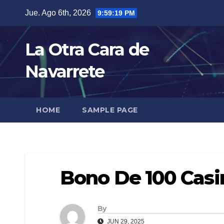
Skip
Jue. Ago 6th, 2026
9:59:20 PM
to
content
La Otra Cara de
Navarrete
HOME
SAMPLE PAGE
Bono De 100 Casi
By
JUN 29, 2025