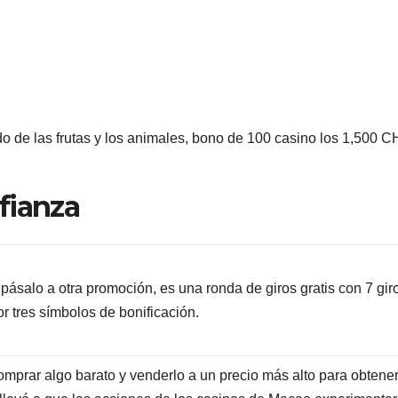
o de las frutas y los animales, bono de 100 casino los 1,500 
fianza
 pásalo a otra promoción, es una ronda de giros gratis con 7 gir
r tres símbolos de bonificación.
omprar algo barato y venderlo a un precio más alto para obtene