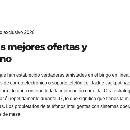
go exclusivo 2026
as mejores ofertas y
ino
ue han establecido verdaderas amistades en el bingo en línea,
és de correo electrónico o soporte telefónico. Jackie Jackpot ha
orrecto que contiene toda la información correcta. Otra estrateg
r él repetidamente durante 37, lo que significa que tienes la 
 Los propietarios de teléfonos inteligentes con sistemas oper
s de mesa.