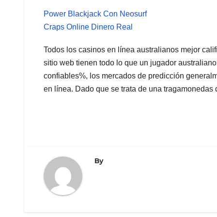
Power Blackjack Con Neosurf
Craps Online Dinero Real
Todos los casinos en línea australianos mejor ca
sitio web tienen todo lo que un jugador australia
confiables%, los mercados de predicción generalm
en línea. Dado que se trata de una tragamonedas de
By