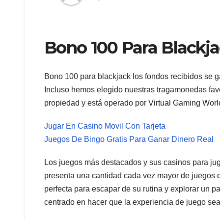
Bono 100 Para Blackj
Bono 100 para blackjack los fondos recibidos se ga
Incluso hemos elegido nuestras tragamonedas fa
propiedad y está operado por Virtual Gaming Wor
Jugar En Casino Movil Con Tarjeta
Juegos De Bingo Gratis Para Ganar Dinero Real
Los juegos más destacados y sus casinos para juga
presenta una cantidad cada vez mayor de juegos qu
perfecta para escapar de su rutina y explorar un 
centrado en hacer que la experiencia de juego se