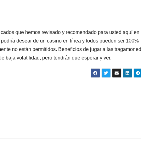
lificados que hemos revisado y recomendado para usted aquí en 
no podría desear de un casino en línea y todos pueden ser 100%
ente no están permitidos. Beneficios de jugar a las tragamone
 baja volatilidad, pero tendrán que esperar y ver.