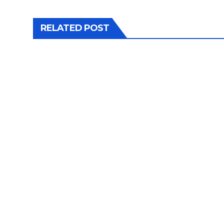
RELATED POST