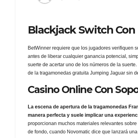
Blackjack Switch Con
BetWinner requiere que los jugadores verifiquen s
antes de liberar cualquier ganancia potencial, sim
suerte de acertar uno de los números de la suerte
de la tragamonedas gratuita Jumping Jaguar sin d
Casino Online Con Sopo
La escena de apertura de la tragamonedas Fran
manera perfecta y suele implicar una experienc
proporcionan muchos materiales relevantes sobre e
de fondo, cuando Novomatic dice que lanzará una