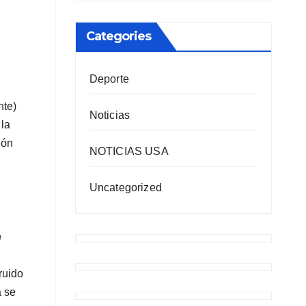
Categories
Deporte
nte)
Noticias
 la
ión
NOTICIAS USA
Uncategorized
e
ruido
a se