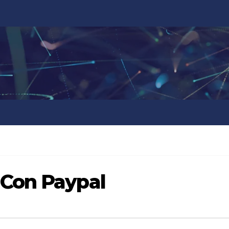
 Con Paypal