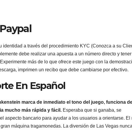
 Paypal
u identidad a través del procedimiento KYC (Conozca a su Clie
plemente debe realizar una apuesta a un número directo y tener
. Experimente más de lo que ofrece este juego con la demostrac
escarga, imprimen un recibo que debe cambiarse por efectivo.
rte En Español
kenstein marca de inmediato el tono del juego, funciona d
ia mucho más rápida y fácil.
Esperaba que si ganaba, se
l aspecto bancario para ayudar a los usuarios a orientarse. El 
 gran máquina tragamonedas. La diversión de Las Vegas nunc