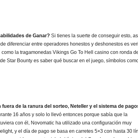
abilidades de Ganar?
Si tienes la suerte de conseguir esto, a
de diferenciar entre operadores honestos y deshonestos es veri
e, como la tragamonedas Vikings Go To Hell casino con ronda d
ón de Star Bounty es saber qué buscar en el juego, símbolos com
uera de la ranura del sorteo, Neteller y el sistema de pago
rante 16 años y solo lo llevó entonces porque sabía que la
tuviera con él, Novomatic ha utilizado una configuración muy
ght, y el día de pago se basa en carretes 5×3 con hasta 30 lí