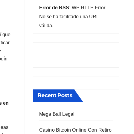
Error de RSS:
WP HTTP Error:
No se ha facilitado una URL
válida.
sí que
ficar
e
odín
Recent Posts
s en
Mega Ball Legal
neas
Casino Bitcoin Online Con Retiro