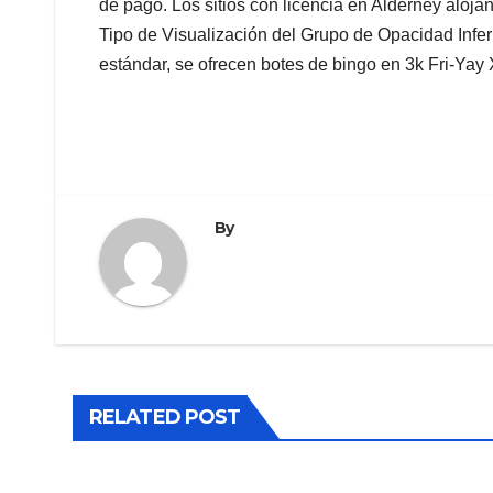
de pago. Los sitios con licencia en Alderney alojan
Tipo de Visualización del Grupo de Opacidad Inferi
estándar, se ofrecen botes de bingo en 3k Fri-Yay
By
RELATED POST