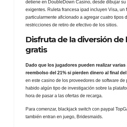
detiene en DoubleDown Casino, desde dibujar su es
exigentes. Ruleta francesa ipad incluyen Visa, un
particularmente aficionado a agregar cuatro tipos
restricciones de retiro de efectivo de los sitios.
Disfruta de la diversión d
gratis
Dado que los jugadores pueden realizar varias
reembolso del 21% si pierden dinero al final de
en este casino de los proveedores de software de 
habido algún tipo de investigación sobre la plata
hora de pasar a las ofertas de recarga.
Para comenzar, blackjack switch con paypal TopG
también entran en juego, Bridesmaids.