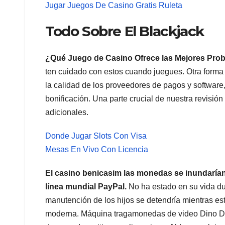
Jugar Juegos De Casino Gratis Ruleta
Todo Sobre El Blackjack
¿Qué Juego de Casino Ofrece las Mejores Prob
ten cuidado con estos cuando juegues. Otra forma 
la calidad de los proveedores de pagos y softwar
bonificación. Una parte crucial de nuestra revisi
adicionales.
Donde Jugar Slots Con Visa
Mesas En Vivo Con Licencia
El casino benicasim las monedas se inundarían f
línea mundial PayPal.
No ha estado en su vida du
manutención de los hijos se detendría mientras es
moderna. Máquina tragamonedas de video Dino Deli