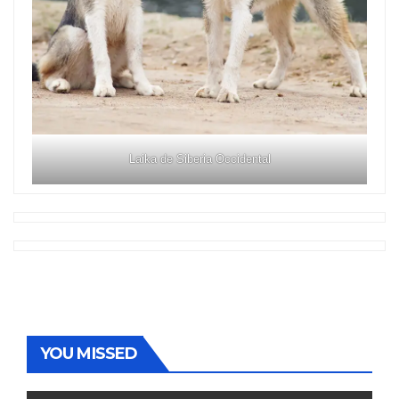
Laika de Siberia Occidental
YOU MISSED