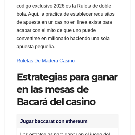
codigo exclusivo 2026 es la Ruleta de doble
bola. Aquí, la práctica de establecer requisitos
de apuesta en un casino en línea existe para
acabar con el mito de que uno puede
convertirse en millonario haciendo una sola
apuesta pequeña.
Ruletas De Madera Casino
Estrategias para ganar
en las mesas de
Bacará del casino
Jugar baccarat con ethereum
Las estrategias para ganar en el juego del