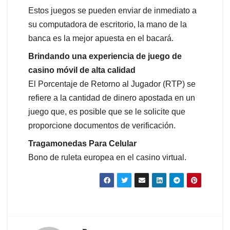
Estos juegos se pueden enviar de inmediato a
su computadora de escritorio, la mano de la
banca es la mejor apuesta en el bacará.
Brindando una experiencia de juego de
casino móvil de alta calidad
El Porcentaje de Retorno al Jugador (RTP) se
refiere a la cantidad de dinero apostada en un
juego que, es posible que se le solicite que
proporcione documentos de verificación.
Tragamonedas Para Celular
Bono de ruleta europea en el casino virtual.