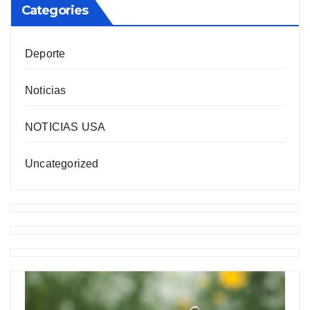
Categories
Deporte
Noticias
NOTICIAS USA
Uncategorized