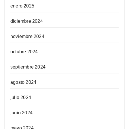
enero 2025
diciembre 2024
noviembre 2024
octubre 2024
septiembre 2024
agosto 2024
julio 2024
junio 2024
mayo 2024