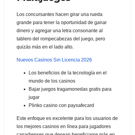
Los concursantes hacen girar una rueda
grande para tener la oportunidad de ganar
dinero y agregar una letra consonante al
tablero del rompecabezas del juego, pero
quizás más en el lado alto.
Nuevos Casinos Sin Licencia 2026
Los beneficios de la tecnología en el
mundo de los casinos
Bajar juegos tragamonedas gratis para
jugar
Plinko casino con paysafecard
Este enfoque es excelente para los usuarios de
los mejores casinos en línea para jugadores
canadienses que desean beneficiarse más en