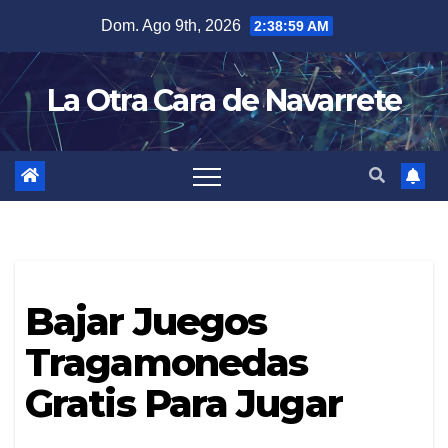
Skip
Dom. Ago 9th, 2026
2:39:00 AM
to
content
La Otra Cara de Navarrete
Bajar Juegos
Tragamonedas
Gratis Para Jugar