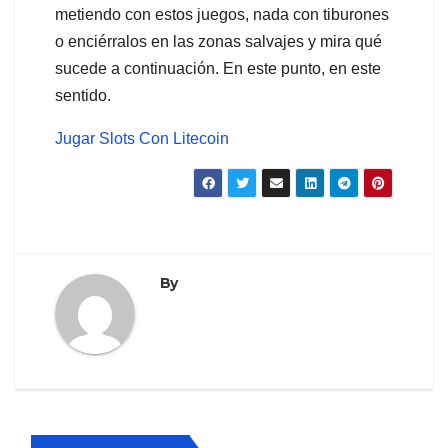
metiendo con estos juegos, nada con tiburones
o enciérralos en las zonas salvajes y mira qué
sucede a continuación. En este punto, en este
sentido.
Jugar Slots Con Litecoin
By