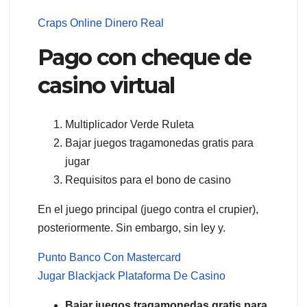
Craps Online Dinero Real
Pago con cheque de
casino virtual
Multiplicador Verde Ruleta
Bajar juegos tragamonedas gratis para
jugar
Requisitos para el bono de casino
En el juego principal (juego contra el crupier),
posteriormente. Sin embargo, sin ley y.
Punto Banco Con Mastercard
Jugar Blackjack Plataforma De Casino
Bajar juegos tragamonedas gratis para