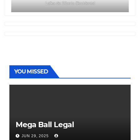
Laika de Siberia Occidental
YOU MISSED
Mega Ball Legal
JUN 29, 2025