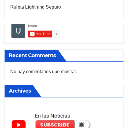
Ruleta Lightning Seguro
Recent Comments
No hay comentarios que mostrar.
Archives