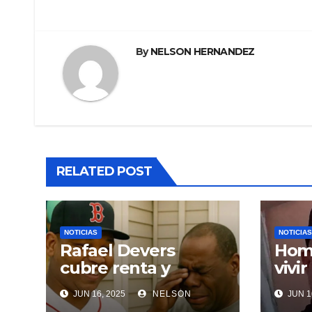
de
entradas
By
NELSON HERNANDEZ
RELATED POST
NOTICIAS
NOTICIAS
Rafael Devers
Homb
cubre renta y
vivir
entrega vivienda a
agre
JUN 16, 2025
NELSON
JUN 1
exentrenador en
inci