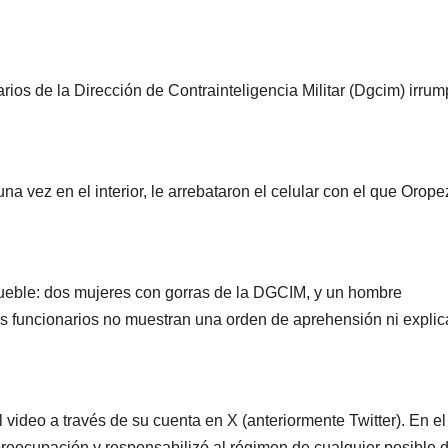
ios de la Dirección de Contrainteligencia Militar (Dgcim) irru
una vez en el interior, le arrebataron el celular con el que Orop
ueble: dos mujeres con gorras de la DGCIM, y un hombre
os funcionarios no muestran una orden de aprehensión ni expli
video a través de su cuenta en X (anteriormente Twitter). En el
preocupación y responsabilizó al régimen de cualquier posible 