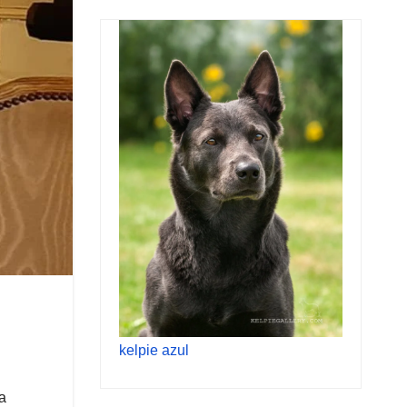
kelpie azul
a