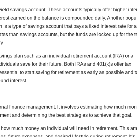
ield savings account. These accounts typically offer higher inte
nterest earned on the balance is compounded daily. Another popu
h is a type of savings account that pays a fixed interest rate for a
 rates than savings accounts, but the funds are locked up for the t
y.
 savings plan such as an individual retirement account (IRA) or a
ividuals save for their future. Both IRAs and 401(k)s offer tax
 essential to start saving for retirement as early as possible and t
und interest.
rsonal finance management. It involves estimating how much mo
rement and determining the best strategies to achieve that goal.
ine how much money an individual will need in retirement. This a
s, future expenses, and desired lifestyle during retirement. It’s