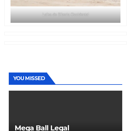
Laika de Siberia Occidental
YOU MISSED
Mega Ball Legal