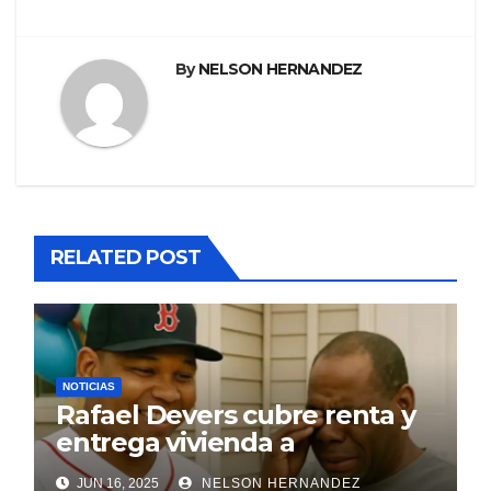
By
NELSON HERNANDEZ
RELATED POST
NOTICIAS
Rafael Devers cubre renta y
entrega vivienda a
exentrenador en RD
JUN 16, 2025
NELSON HERNANDEZ