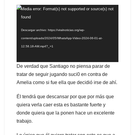
Reproductor
Media error: Format(s) not supported or source(s) not
de
found
vídeo
Descargar archivo: https://viralnoticias.org/wp-
content/uploads/2024/05/WhatsApp-Video-2024-06-01-at-
12.58.18-AM.mp4?_=1
De verdad que Santiago no piensa parar de
tratar de seguir jugando suci0 en contra de
Amelia como si fue ella que decidió irse de ahí.
Él tendrá que descansar por que por más que
quiera verla caer esta es bastante fuerte y
donde quiera que la ponen hace un excelente
trabajo.