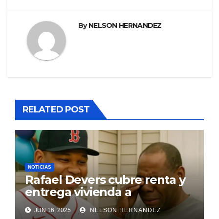
By
NELSON HERNANDEZ
RELATED POST
NOTICIAS
Rafael Devers cubre renta y
entrega vivienda a
exentrenador en RD
JUN 16, 2025
NELSON HERNANDEZ