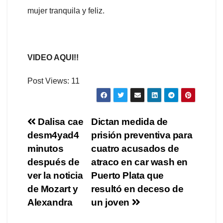
mujer tranquila y feliz.
VIDEO AQUI!!
Post Views:
11
Navegación
Dalisa cae
Dictan medida de
desm4yad4
prisión preventiva para
de
minutos
cuatro acusados de
entradas
después de
atraco en car wash en
ver la noticia
Puerto Plata que
de Mozart y
resultó en deceso de
Alexandra
un joven