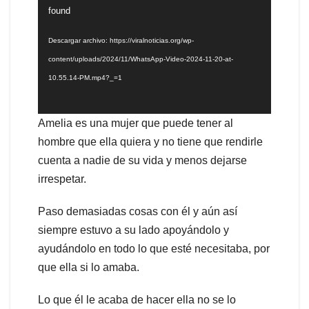
de
found
vídeo
Descargar archivo: https://viralnoticias.org/wp-
content/uploads/2024/11/WhatsApp-Video-2024-11-20-at-
10.55.14-PM.mp4?_=1
Amelia es una mujer que puede tener al
hombre que ella quiera y no tiene que rendirle
cuenta a nadie de su vida y menos dejarse
irrespetar.
Paso demasiadas cosas con él y aún así
siempre estuvo a su lado apoyándolo y
ayudándolo en todo lo que esté necesitaba, por
que ella si lo amaba.
Lo que él le acaba de hacer ella no se lo