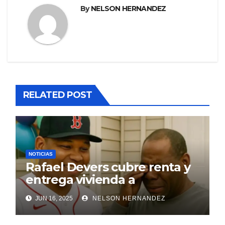
By
NELSON HERNANDEZ
RELATED POST
NOTICIAS
Rafael Devers cubre renta y
entrega vivienda a
exentrenador en RD
JUN 16, 2025
NELSON HERNANDEZ