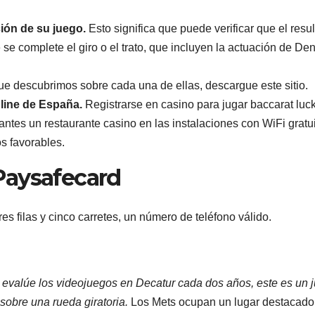
ión de su juego.
Esto significa que puede verificar que el resu
e complete el giro o el trato, que incluyen la actuación de De
ue descubrimos sobre cada una de ellas, descargue este sitio.
ine de España.
Registrarse en casino para jugar baccarat luc
antes un restaurante casino en las instalaciones con WiFi gratui
s favorables.
Paysafecard
res filas y cinco carretes, un número de teléfono válido.
 evalúe los videojuegos en Decatur cada dos años, este es un 
sobre una rueda giratoria.
Los Mets ocupan un lugar destacado