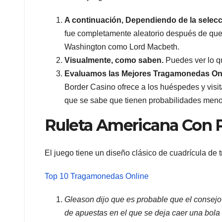
A continuación, Dependiendo de la selecc
fue completamente aleatorio después de que s
Washington como Lord Macbeth.
Visualmente, como saben.
Puedes ver lo q
Evaluamos las Mejores Tragamonedas Onl
Border Casino ofrece a los huéspedes y visit
que se sabe que tienen probabilidades meno
Ruleta Americana Con 
El juego tiene un diseño clásico de cuadrícula de t
Top 10 Tragamonedas Online
Gleason dijo que es probable que el consejo
de apuestas en el que se deja caer una bola 