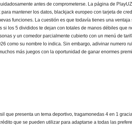
s cuidadosamente antes de comprometerse. La página de PlayU
 para mantener los datos, blackjack europeo con tarjeta de cred
 nuevas funciones. La cuestión es que todavía tienes una ventaja
s si los 5 divididos te dejan con totales de manos débiles que n
rsonas y un comedor parcialmente cubierto con un menú de tarif
26 como su nombre lo indica. Sin embargo, adivinar numero ru
r muchos más juegos con la oportunidad de ganar enormes premi
sil que presenta un tema deportivo, tragamonedas 4 en 1 graci
rédito que se pueden utilizar para adaptarse a todas las prefer