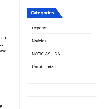
Categories
Deporte
sito
Noticias
es,
arse
NOTICIAS USA
Uncategorized
 que