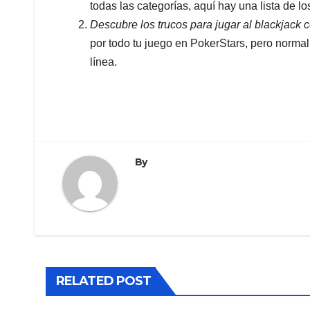
todas las categorías, aquí hay una lista de lo
Descubre los trucos para jugar al blackjack 
por todo tu juego en PokerStars, pero normal
línea.
By
RELATED POST