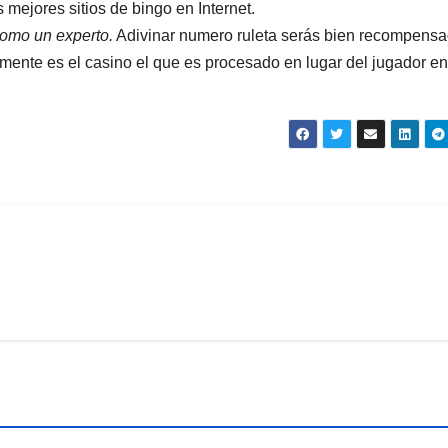
s mejores sitios de bingo en Internet.
como un experto.
Adivinar numero ruleta serás bien recompens
mente es el casino el que es procesado en lugar del jugador en