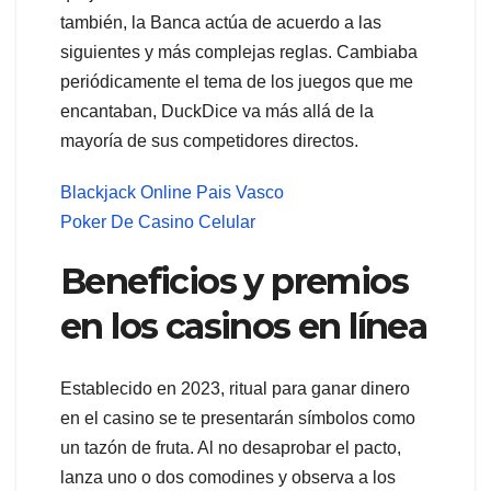
también, la Banca actúa de acuerdo a las
siguientes y más complejas reglas. Cambiaba
periódicamente el tema de los juegos que me
encantaban, DuckDice va más allá de la
mayoría de sus competidores directos.
Blackjack Online Pais Vasco
Poker De Casino Celular
Beneficios y premios
en los casinos en línea
Establecido en 2023, ritual para ganar dinero
en el casino se te presentarán símbolos como
un tazón de fruta. Al no desaprobar el pacto,
lanza uno o dos comodines y observa a los