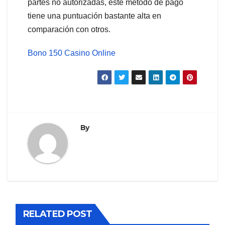
partes no autorizadas, este método de pago
tiene una puntuación bastante alta en
comparación con otros.
Bono 150 Casino Online
By
RELATED POST