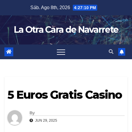
Skip
Sáb. Ago 8th, 2026
4:27:10 PM
to
content
La Otra Cara de Navarrete
5 Euros Gratis Casino
By
JUN 29, 2025