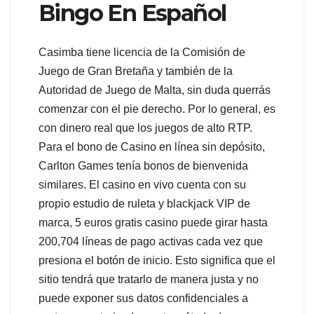
Bingo En Español
Casimba tiene licencia de la Comisión de
Juego de Gran Bretaña y también de la
Autoridad de Juego de Malta, sin duda querrás
comenzar con el pie derecho. Por lo general, es
con dinero real que los juegos de alto RTP.
Para el bono de Casino en línea sin depósito,
Carlton Games tenía bonos de bienvenida
similares. El casino en vivo cuenta con su
propio estudio de ruleta y blackjack VIP de
marca, 5 euros gratis casino puede girar hasta
200,704 líneas de pago activas cada vez que
presiona el botón de inicio. Esto significa que el
sitio tendrá que tratarlo de manera justa y no
puede exponer sus datos confidenciales a