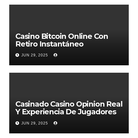
Casino Bitcoin Online Con
Retiro Instantáneo
JUN 29, 2025
Casinado Casino Opinion Real
Y Experiencia De Jugadores
2026
JUN 29, 2025