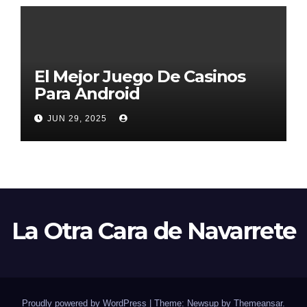
El Mejor Juego De Casinos
Para Android
JUN 29, 2025
La Otra Cara de Navarrete
Proudly powered by WordPress
|
Theme: Newsup by
Themeansar
.