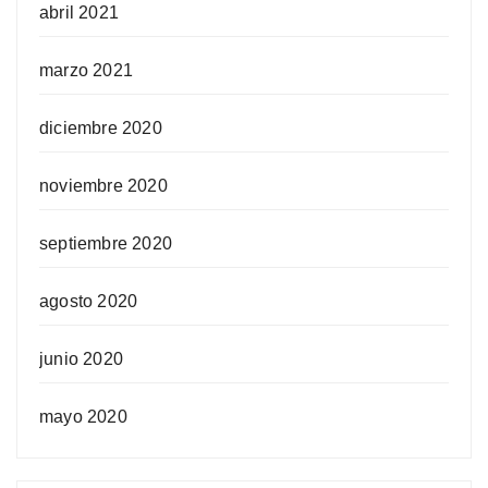
abril 2021
marzo 2021
diciembre 2020
noviembre 2020
septiembre 2020
agosto 2020
junio 2020
mayo 2020